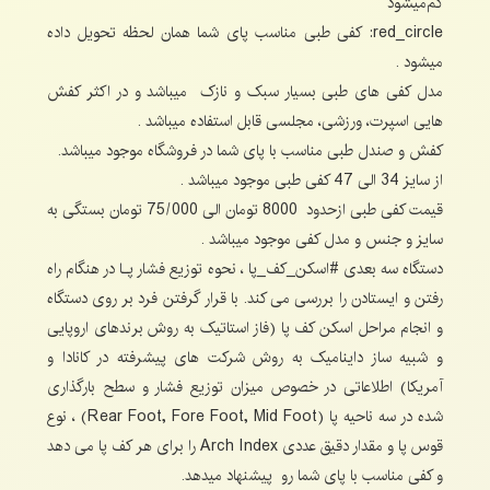
کم‌میشود
red_circle: کفی طبی مناسب پای شما همان لحظه تحویل داده
میشود .
مدل کفی های طبی بسیار سبک و نازک میباشد و در اکثر کفش
هایی اسپرت، ورزشی، مجلسی قابل استفاده میباشد .
کفش و صندل طبی مناسب با پای شما در فروشگاه موجود میباشد.
از سایز 34 الی 47 کفی طبی موجود میباشد .
قیمت کفی طبی ازحدود 8000 تومان الی 75/000 تومان بستگی به
سایز و جنس و مدل کفی موجود میباشد .
دستگاه سه بعدی #اسکن_کف_پا ، نحوه توزیع فشار پـا در هنگام راه
رفتن و ایستادن را بررسی می کند. با قرار گرفتن فرد بر روی دستگاه
و انجام مراحل اسکن کف پا (فاز استاتیک به روش برندهای اروپایی
و شبیه ساز داینامیک به روش شرکت های پیشرفته در کانادا و
آمریکا) اطلاعاتی در خصوص میزان توزیع فشار و سطح بارگذاری
شده در سه ناحیه پا (Rear Foot, Fore Foot, Mid Foot) ، نوع
قوس پا و مقدار دقیق عددی Arch Index را برای هر کف پا می دهد
و کفی مناسب با پای شما رو پیشنهاد میدهد.