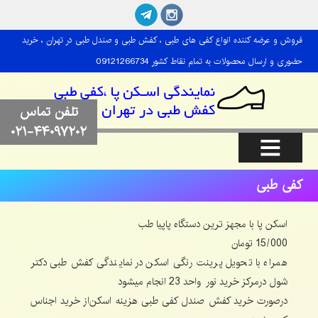
فروش و عرضه کننده انواع کفی های طبی ، کفش طبی و صندل طبی در تهران ، خرید
حضوری و ارسال محصولات به تمام نقاط کشور 09121266734
تلفن تماس
۰۲۱-۴۴۰۹۷۲۰۲
کفی طبی
اسکن پا با مجهز ترین دستگاه پاپیا طب
15/000 تومان
همراه با تحویل پرینت رنگی اسکن در نمایندگی کفش طبی دکتر
شول درمرکز خرید نور واحد 23 انجام میشود
درصورت خرید کفش صندل کفی طبی هزینه اسکن‌از خرید اجناس